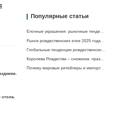
я
Популярные статьи
Елочные украшения: рыночные тенденции, анализ цепочки поставок и руководство по закупкам на 2025 год.
Рынок рождественских елок 2025 года: тенденции, технологии и руководство по закупкам для B2B-покупателей
Глобальные тенденции рождественского декора и почему Christmas Queen продолжает лидировать на рынке
Королева Рождества – снежинка: праздничная элегантность в сочетании с вечной европейской роскошью
Почему мировые ритейлеры и импортеры выбирают Christmas Queen: подробное руководство B2B по поиску рождественских украшений
аздники.
 стола.