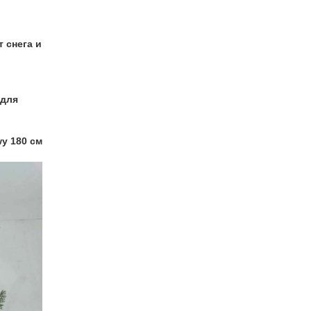
 снега и
 для
y 180 см