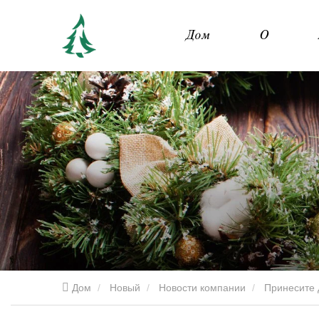
Дом
О
Дом
Новый
Новости компании
Принесите 