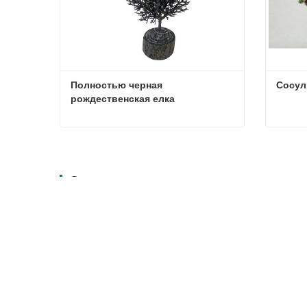
Полностью черная 
Сосул
рождественская елка
Полностью черная рождественская елка
Сосул
Связаться сейчас
Связа
Связанные новости
2025-12-1
Елочные украшения: рыночные тенденции, анализ цепочки поставок и руководство по закупкам на 2025 год.
2025-12-0
Глобальные тенденции рождественского декора и почему Christmas Queen продолжает лидировать на рынке