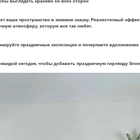
тобы выглядеть красиво со всех сторон
ет ваше пространство в зимнюю сказку. Реалистичный эффект
чную атмосферу, которую все так любят.
анируйте праздничные экспозиции и почерпните вдохновение
омандой сегодня, чтобы добавить праздничную гирлянду Snow