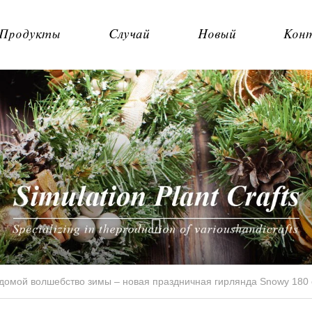
Продукты
Случай
Новый
Кон
домой волшебство зимы – новая праздничная гирлянда Snowy 180