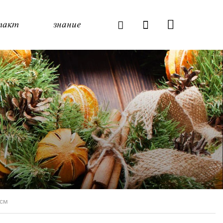
такт
знание
 см