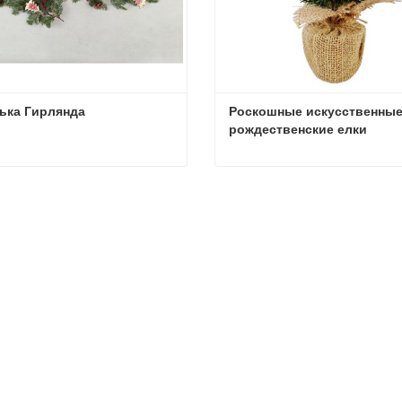
ька Гирлянда
Роскошные искусственные
рождественские елки
ька Гирлянда
ться сейчас
Связаться сейчас
1
2025
Рынок рождественских елок 2025 года: тенденции, технологии и руководство по закупкам для B2B-покупателей
1