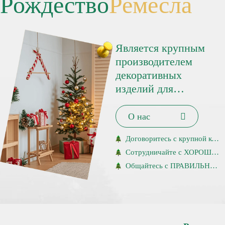
Рождество
Ремесла
Является крупным
производителем
декоративных
изделий для
Рождества и весны.
Наше присутствие
О нас
очень заметно
Договоритесь с крупной компанией
благодаря более чем
Сотрудничайте с ХОРОШЕЙ компанией
5000
продуктам и
Общайтесь с ПРАВИЛЬНЫМИ людьми.
продажам в более чем
36
странах.