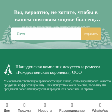
Вы, вероятно, не хотите, чтобы в
вашем почтовом ящике был еще
один информационный бюллетень.
но тогда ты пропустишь нашу фантастическую работу
отправлять
Шаньдунская компания искусств и ремесел
«Рождественская королева», ООО
Мы основали собственную производственную линию, чтобы гарантировать качество
продукции и эффективную цену. Наше присутствие очень заметно, поскольку мы
предлагаем более 5000 продуктов и продаем их в более чем 36 странах.
Дом
Продукт
Новости
Расследование
WhatsApp