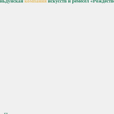
ньдунская
компания
искусств и ремесел «Рождест