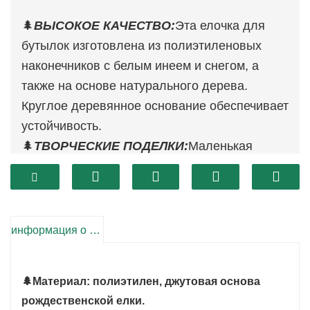
🌲
ВЫСОКОЕ КАЧЕСТВО:
Эта елочка для
бутылок изготовлена ​​из полиэтиленовых
наконечников с белым инеем и снегом, а
также на основе натурального дерева.
Круглое деревянное основание обеспечивает
устойчивость.
🌲
ТВОРЧЕСКИЕ ПОДЕЛКИ:
Маленькая
рождественская елка выглядит более
реалистично и долговечна, идеально
подходит для рабочего стола или стола
дома.
информация о продукте
🌲
ИДЕАЛЬНЫЙ РАЗМЕР:
Декор
рождественской елки из 3 предметов
🌲
Материал: полиэтилен, джутовая основа
высотой 13, 17 и 24 дюйма подходит для
рождественской елки.
большинства случаев.