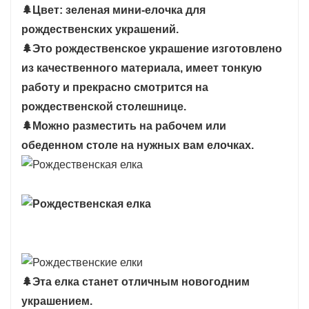
🌲
Цвет: зеленая мини-елочка для
🌲
ШИРОКОЕ ИСПОЛЬЗОВАНИЕ:
Вы можете
рождественских украшений.
использовать эти маленькие елочки на своем
🌲
Это рождественское украшение изготовлено
столе, письменном столе, витрине, офисе,
из качественного материала, имеет тонкую
гостиной, камине и т. д.
работу и прекрасно смотрится на
СОВЕТ: Если у вас возникнут какие-либо
рождественской столешнице.
проблемы с нашей продукцией, немедленно
🌲
Можно разместить на рабочем или
свяжитесь с нами, мы свяжемся с вами как
обеденном столе на нужных вам елочках.
можно скорее.
🌲
Эта елка станет отличным новогодним
украшением.