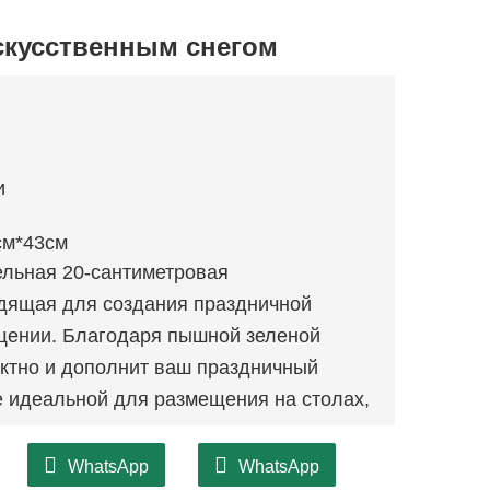
искусственным снегом
и
см*43см
льная 20-сантиметровая
одящая для создания праздничной
ении. Благодаря пышной зеленой
ектно и дополнит ваш праздничный
е идеальной для размещения на столах,
шего дома, которому не помешает
WhatsApp
WhatsApp