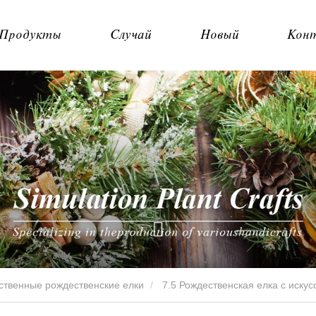
Продукты
Случай
Новый
Кон
ственные рождественские елки
7.5 Рождественская елка с иску