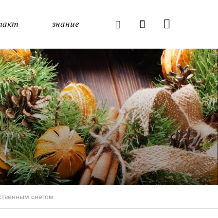
такт
знание
сственным снегом