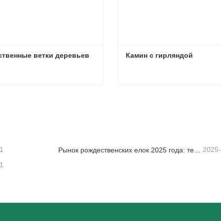
ственные ветки деревьев
Камин с гирляндой
ственные ветки деревьев
Камин с гирляндой
заться сейчас
Связаться сейчас
1
2025
Рынок рождественских елок 2025 года: тенденции, технологии и руководство по закупкам для B2B-покупателей
1