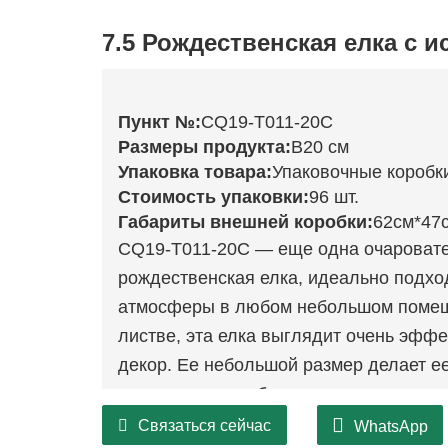
7.5 Рождественская елка с 
Пункт №:
CQ19-T011-20C
Размеры продукта:
В20 см
Упаковка товара:
Упаковочные коробк
Стоимость упаковки:
96 шт.
Габариты внешней коробки:
62см*47
CQ19-T011-20C — еще одна очаровате
рождественская елка, идеально подх
атмосферы в любом небольшом помещ
листве, эта елка выглядит очень эфф
декор. Ее небольшой размер делает е
полках или в любом уютном уголке ва
немного праздничного настроения.
Связаться сейчас
WhatsApp