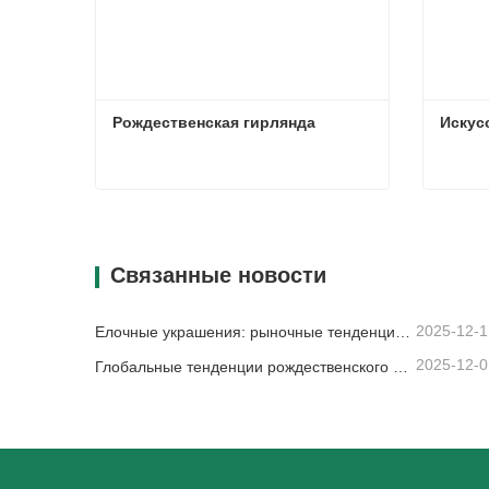
Рождественская гирлянда
Искус
Рождественская гирлянда
Искус
Связаться сейчас
Свя
Связанные новости
2025-12-1
Елочные украшения: рыночные тенденции, анализ цепочки поставок и руководство по закупкам на 2025 год.
2025-12-0
Глобальные тенденции рождественского декора и почему Christmas Queen продолжает лидировать на рынке