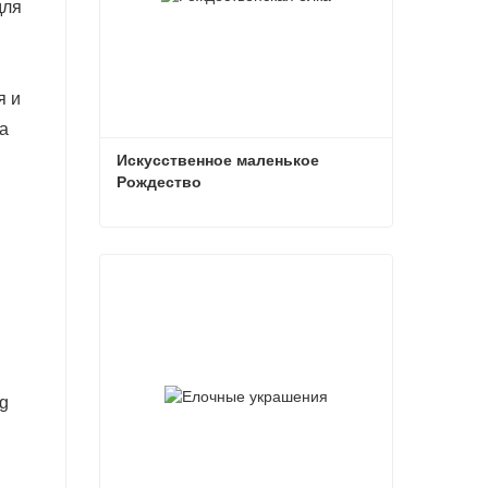
для
я и
а
Искусственное маленькое 
Рождество
Искусственное маленькое Рождество
Связаться сейчас