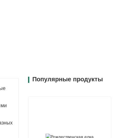
Популярные продукты
ные
ыми
азных