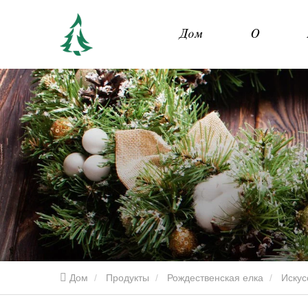
Дом
О
Дом
Продукты
Рождественская елка
Искус