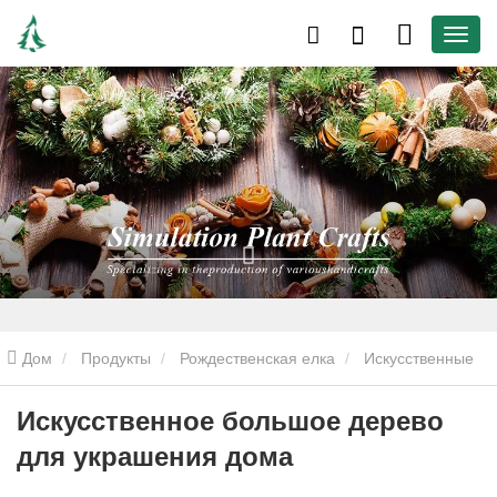
Дом
Продукты
Рождественская елка
Искусственные
рождественские елки
Искусственное большое дерево для
Искусственное большое дерево
для украшения дома
украшения дома