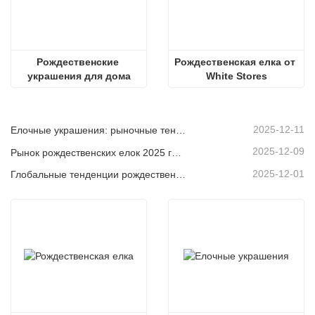
Рождественские 
Рождественская елка от 
украшения для дома
White Stores
2025-12-11
Елочные украшения: рыночные тенденции, анализ цепочки поставок и руководство по закупкам на 2025 год.
2025-12-09
Рынок рождественских елок 2025 года: тенденции, технологии и руководство по закупкам для B2B-покупателей
2025-12-01
Глобальные тенденции рождественского декора и почему Christmas Queen продолжает лидировать на рынке