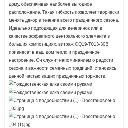
дому, обеспечивая наиболее выгодное
праздничную аранжировку. Насыщенная
расположение. Такая гибкость позволяет творчески
зелень ветвей создает эффект пышности,
менять декор в течение всего праздничного сезона.
позволяя использовать самые
Идеально подходящая для вечеринок или в
разнообразные украшения, отражающие ваш
качестве эффектного центрального элемента в
личный стиль.
больших композициях, витраж CQ19-T013-30B
Эта елка спроектирована с учетом
привнесет в ваш дом тепло и праздничное
устойчивости, что позволяет украшать ее как
настроение. Он служит напоминанием о радости
легкими, так и более тяжелыми
сезона и важности семейных традиций, становясь
украшениями. Модель CQ19-T013-30B
ценной частью ваших праздничных торжеств.
вдохновляет на творчество, идеально
подходит для семейных вечеров украшения
или для демонстрации дорогих сердцу
украшений, хранящих особые воспоминания.
Ее элегантный дизайн легко впишется в
различные праздничные тематики, от