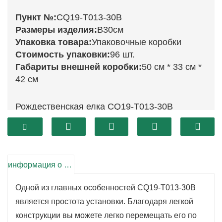
Пункт №:
CQ19-T013-30B
Размеры изделия:
В30см
Упаковка товара:
Упаковочные коробки
Стоимость упаковки:
96 шт.
Габариты внешней коробки:
50 см * 33 см *
42 см
Рождественская елка CQ19-T013-30B
высотой 30 см – это потрясающее
украшение, которое добавит изысканности
вашему праздничному декору. Благодаря
своему размеру она универсальна и
информация о продукте
подойдет для самых разных мест: ее можно
Одной из главных особенностей CQ19-T013-30B
поставить на прикроватный столик,
является простота установки. Благодаря легкой
использовать в качестве центрального
конструкции вы можете легко перемещать его по
элемента композиции или включить в