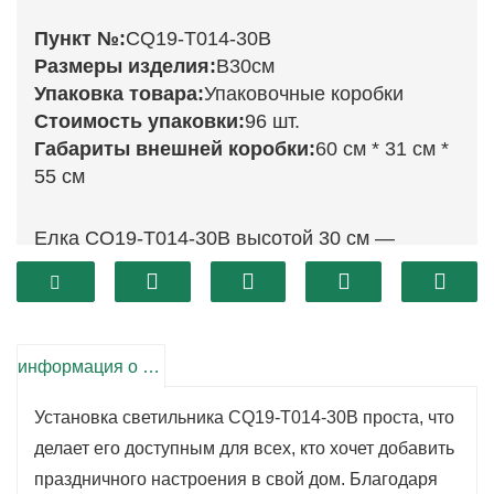
Пункт №:
CQ19-T014-30B
Размеры изделия:
В30см
Упаковка товара:
Упаковочные коробки
Стоимость упаковки:
96 шт.
Габариты внешней коробки:
60 см * 31 см *
55 см
Елка CQ19-T014-30B высотой 30 см —
универсальный выбор для праздничного
украшения. Она имеет пышную крону, что
позволяет использовать множество
украшений, которые подчеркнут ваше
информация о продукте
праздничное настроение. Яркие зеленые
Установка светильника CQ19-T014-30B проста, что
ветви служат идеальным фоном для
делает его доступным для всех, кто хочет добавить
елочных игрушек, гирлянд и лампочек,
праздничного настроения в свой дом. Благодаря
превращая ее в прекрасный центральный