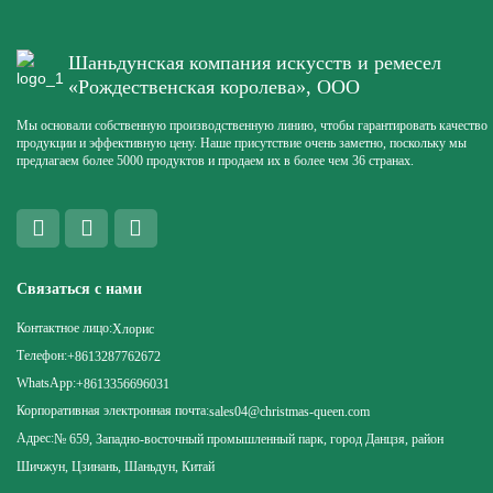
Шаньдунская компания искусств и ремесел
«Рождественская королева», ООО
Мы основали собственную производственную линию, чтобы гарантировать качество
продукции и эффективную цену. Наше присутствие очень заметно, поскольку мы
предлагаем более 5000 продуктов и продаем их в более чем 36 странах.
Связаться с нами
Контактное лицо:
Хлорис
Телефон:
+8613287762672
WhatsApp:
+8613356696031
Корпоративная электронная почта:
sales04@christmas-queen.com
Адрес:
№ 659, Западно-восточный промышленный парк, город Данцзя, район
Шичжун, Цзинань, Шаньдун, Китай