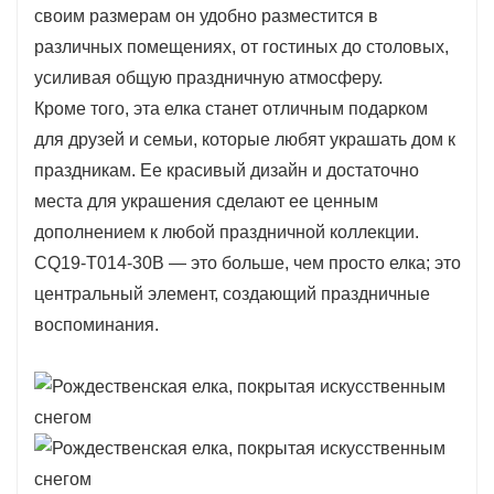
своим размерам он удобно разместится в
элемент любого помещения.
различных помещениях, от гостиных до столовых,
Изготовленная из качественных материалов,
усиливая общую праздничную атмосферу.
елка CQ19-T014-30B гарантирует
Кроме того, эта елка станет отличным подарком
долговечность, позволяя вам наслаждаться
для друзей и семьи, которые любят украшать дом к
ею долгие сезоны. Прочные ветви
праздникам. Ее красивый дизайн и достаточно
предназначены для размещения различных
места для украшения сделают ее ценным
украшений, что позволит вам
дополнением к любой праздничной коллекции.
продемонстрировать свой уникальный стиль
CQ19-T014-30B — это больше, чем просто елка; это
и праздничную тематику. Предпочитаете ли
центральный элемент, создающий праздничные
вы традиционный вид с красными и
воспоминания.
золотыми элементами или современный
дизайн с яркими цветами, эта елка
удовлетворит любые предпочтения.