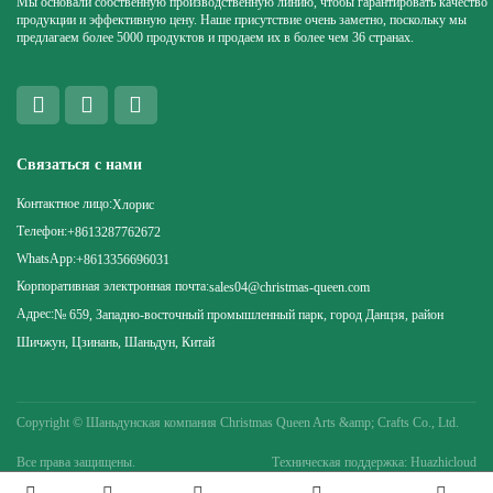
Мы основали собственную производственную линию, чтобы гарантировать качество
продукции и эффективную цену. Наше присутствие очень заметно, поскольку мы
предлагаем более 5000 продуктов и продаем их в более чем 36 странах.
Связаться с нами
Контактное лицо:
Хлорис
Телефон:
+8613287762672
WhatsApp:
+8613356696031
Корпоративная электронная почта:
sales04@christmas-queen.com
Адрес:
№ 659, Западно-восточный промышленный парк, город Данцзя, район
Шичжун, Цзинань, Шаньдун, Китай
Copyright ©
Шаньдунская компания Christmas Queen Arts &amp; Crafts Co., Ltd.
Все права защищены.
Техническая поддержка: Huazhicloud