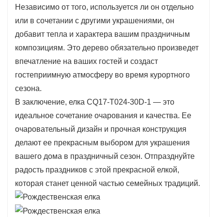
Независимо от того, используется ли он отдельно
высококачественных материалов, елка
или в сочетании с другими украшениями, он
CQ17-T024-30D-1 отличается
добавит тепла и характера вашим праздничным
долговечностью, гарантируя, что она
композициям. Это дерево обязательно произведет
прослужит вам долгие годы. Внимание к
впечатление на ваших гостей и создаст
деталям в ее дизайне очевидно,
гостеприимную атмосферу во время курортного
демонстрируя мастерство, вложенное в
сезона.
создание прекрасного праздничного
В заключение, елка CQ17-T024-30D-1 — это
украшения. Яркие цвета и очаровательная
идеальное сочетание очарования и качества. Ее
эстетика этой елки делают ее популярной
очаровательный дизайн и прочная конструкция
среди любителей праздничного декора.
делают ее прекрасным выбором для украшения
вашего дома в праздничный сезон. Отпразднуйте
радость праздников с этой прекрасной елкой,
которая станет ценной частью семейных традиций.