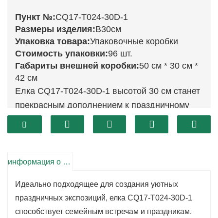
Пункт №:
CQ17-T024-30D-1
Размеры изделия:
В30см
Упаковка товара:
Упаковочные коробки
Стоимость упаковки:
96 шт.
Габариты внешней коробки:
50 см * 30 см *
42 см
Елка CQ17-T024-30D-1 высотой 30 см станет
прекрасным дополнением к праздничному
декору. Эта пышная елка с пленительной
цветовой палитрой мгновенно наполнит ваш
дом праздничным настроением.
Универсальный размер позволяет
информация о продукте
разместить ее на различных поверхностях,
Идеально подходящее для создания уютных
наполняя очарованием любую комнату
праздничных экспозиций, елка CQ17-T024-30D-1
своим радостным присутствием.
способствует семейным встречам и праздникам.
Изготовленная с особой тщательностью из