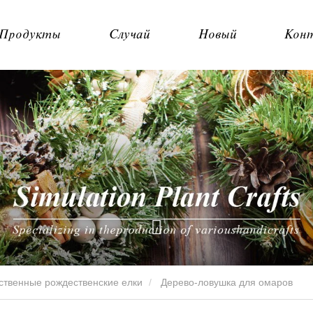
Продукты
Случай
Новый
Кон
ственные рождественские елки
Дерево-ловушка для омаров