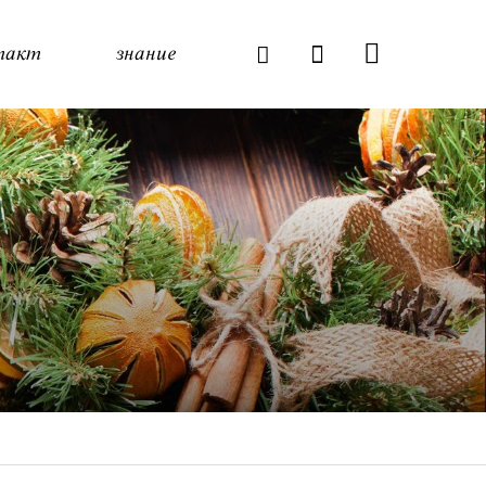
такт
знание