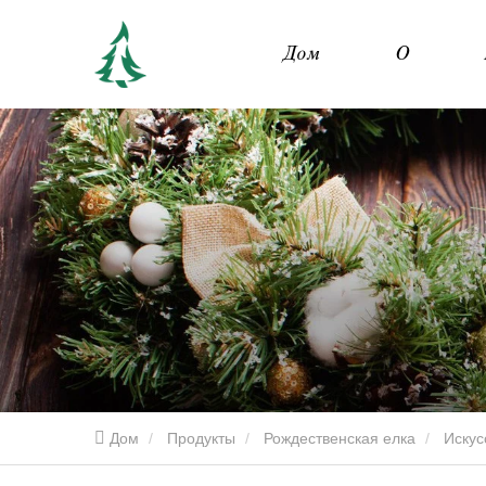
Дом
О
Дом
Продукты
Рождественская елка
Искус