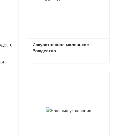
Искусственное маленькое 
удес с
Рождество
ая
Искусственное маленькое Рождество
Связаться сейчас