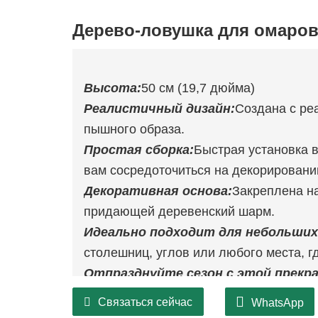
Дерево-ловушка для омаро
Высота:
50 см (19,7 дюйма)
Реалистичный дизайн:
Создана с ре
пышного образа.
Простая сборка:
Быстрая установка в
вам сосредоточиться на декорировани
Декоративная основа:
Закреплена н
придающей деревенский шарм.
Идеально подходит для небольших
столешниц, углов или любого места, г
Отпразднуйте сезон с этой прекра
подойдет для придания праздничн
Связаться сейчас
WhatsApp