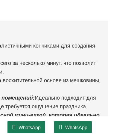
в
алистичными кончиками для создания
сего за несколько минут, что позволит
и.
а восхитительной основе из мешковины,
 помещений:
Идеально подходит для
де требуется ощущение праздника.
сной мини-елкой, которая идеально
ого настроения любому помещению!
WhatsApp
WhatsApp