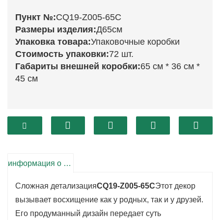
Пункт №:
CQ19-Z005-65C
Размеры изделия:
Д65см
Упаковка товара:
Упаковочные коробки
Стоимость упаковки:
72 шт.
Габариты внешней коробки:
65 см * 36 см *
45 см
Преобразите свой праздничный декор с
помощью потрясающих украшений.
CQ19-
Z005-65C
Это изысканное украшение
воплощает дух праздника, отличаясь ярким
информация о продукте
дизайном, который наполнит теплом и
Сложная детализация
CQ19-Z005-65C
Этот декор
радостью любое пространство.
вызывает восхищение как у родных, так и у друзей.
Изготовленное из высококачественных
Его продуманный дизайн передает суть
материалов, оно гарантирует долговечность,