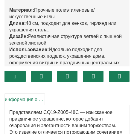
Материал:
Прочные полиэтиленовые/
искусственные иглы
Длина:
48 см, подходит для венков, гирлянд или
украшения стола.
Дизайн:
Реалистичная структура ветвей с пышной
зеленой листвой.
Использование:
Идеально подходит для
рождественских поделок, украшения дома,
оформления витрин и праздничных центральных
композиций.
Функции:
Многоразовый, легкий, простой в сборке
и удобный для хранения.
Повод:
Рождество, зимние праздничные
торжества, сезонный декор
информация о продукте
Представляем CQ19-Z005-48C — изысканное
праздничное украшение, которое добавит
очарования и элегантности вашим торжествам.
Это изделие отличается потрясающим сочетанием