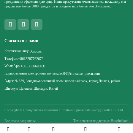
продукции и эффективную цену. Наше присутствие очень заметно, поскольку мы
предлагаем более 5000 продуктов и продаем их в более чем 36 странах.
Связаться с нами
Контактное лицо:
Хлорис
Телефон:
+8613287762672
WhatsApp:
+8613356696031
Корпоративная электронная почта:
sales04@christmas-queen.com
Адрес:
№ 659, Западно-восточный промышленный парк, город Данцзя, район
Шичжун, Цзинань, Шаньдун, Китай
Copyright ©
Шаньдунская компания Christmas Queen Arts &amp; Crafts Co., Ltd.
Все права защищены.
Техническая поддержка: Huazhicloud