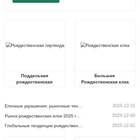
Поддельная 
Большая 
рождественская 
Рождественская елка
гирлянда
2025-12-11
Елочные украшения: рыночные тенденции, анализ цепочки поставок и руководство по закупкам на 2025 год.
2025-12-09
Рынок рождественских елок 2025 года: тенденции, технологии и руководство по закупкам для B2B-покупателей
2025-12-01
Глобальные тенденции рождественского декора и почему Christmas Queen продолжает лидировать на рынке