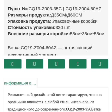
Пункт №:
CQ19-Z003-35C | CQ19-Z004-60AZ
Размеры продукта:
Д35СМ/Д60СМ
Упаковка продукта
: Упаковочные коробки
Стоимость упаковки:
320 шт.
Внешние размеры коробки:
58см*35см*58см
Ветка CQ19-Z004-60AZ — потрясающий
декоративный элемент.
CQ19-Z003-35C
Ветка размером 35 сантиметров
имеет яркий дизайн, который украсит любую
цветочную композицию. Благодаря своим
информация о продукте
насыщенным зеленым тонам и
натуралистическому внешнему виду эта ветка
Реалистичный дизайн этой ветки гарантирует, что она
станет прекрасным дополнением к другим
органично впишется в любой стиль интерьера, от
цветам или листве на ваших стендах. Его высота
традиционного до современного.
CQ19-Z003-35C
Ветка