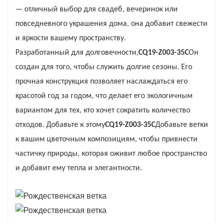
делает его универсальным для различных целей,
— отличный выбор для свадеб, вечеринок или
независимо от того, хотите ли вы добавить его к
повседневного украшения дома, она добавит свежести
более крупной композиции или использовать в
и яркости вашему пространству.
качестве отдельного акцента.
Разработанный для долговечности,
CQ19-Z003-35C
Он
создан для того, чтобы служить долгие сезоны. Его
прочная конструкция позволяет наслаждаться его
красотой год за годом, что делает его экологичным
вариантом для тех, кто хочет сократить количество
отходов. Добавьте к этому
CQ19-Z003-35C
Добавьте ветки
к вашим цветочным композициям, чтобы привнести
частичку природы, которая оживит любое пространство
и добавит ему тепла и элегантности.