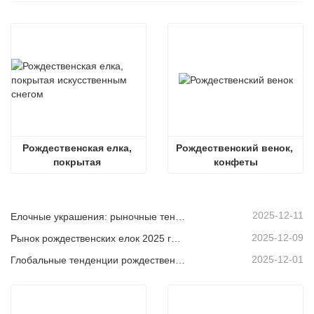
Рождественская елка, 
Рождественский венок, 
покрытая 
конфеты
искусственным снегом
2025-12-11
Елочные украшения: рыночные тенденции, анализ цепочки поставок и руководство по закупкам на 2025 год.
2025-12-09
Рынок рождественских елок 2025 года: тенденции, технологии и руководство по закупкам для B2B-покупателей
2025-12-01
Глобальные тенденции рождественского декора и почему Christmas Queen продолжает лидировать на рынке