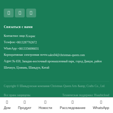
Связаться с нами
Контактное лицо:
Хлорис
Телефон:
+8613287762672
WhatsApp:
+8613356696031
Корпоративная электронная почта:
sales04@christmas-queen.com
Адрес:
№ 659, Западно-восточный промышленный парк, город Данцзя, район
Шичжун, Цзинань, Шаньдун, Китай
Copyright ©
Шаньдунская компания Christmas Queen Arts &amp; Crafts Co., Ltd.
Все права защищены.
Техническая поддержка: Huazhicloud
Дом
Продукт
Новости
Расследование
WhatsApp