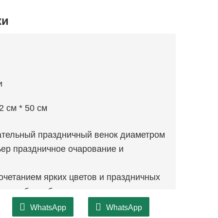
ки
и
2 см * 50 см
тельный праздничный венок диаметром
ьер праздничное очарование и
очетанием ярких цветов и праздничных
о, чтобы добавить радостного
сезон.
WhatsApp
WhatsApp