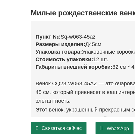
Милые рождественские вен
Пункт №:
Sq-w063-45az
Размеры изделия:
Д45см
Упаковка товара:
Упаковочные коробк
Стоимость упаковки:
12 шт.
Габариты внешней коробки:
82 см * 4
Венок CQ23-W063-45AZ — это очарова
45 см, который привнесет в ваш интер
элегантность.
Этот венок, украшенный прекрасным с
элементов, идеально подойдет для тог
настроения в ваш дом в праздничный 
Связаться сейчас
WhatsApp