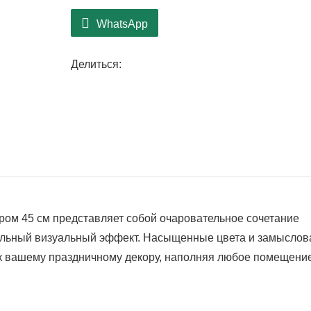
Благодаря своему универсальному раз
стенах или использовать в качестве э
WhatsApp
Этот венок, изготовленный из высоко
долговечностью и будет радовать глаз
Делиться:
Экологичный дизайн подчеркивает ва
устойчивого развития, позволяя вам о
наслаждаясь красотой времени года.
ом 45 см представляет собой очаровательное сочетание
ельный визуальный эффект. Насыщенные цвета и замыслов
к вашему праздничному декору, наполняя любое помещени