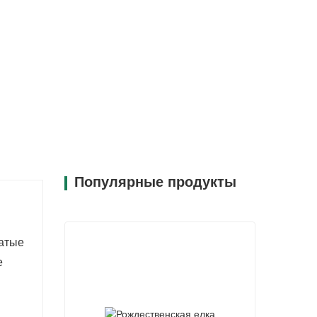
меру, его можно разместить на дверях,
лемента праздничной композиции.
качественных материалов, отличается
 долгие годы.
шу приверженность принципам
тветственно отмечать праздники,
Популярные продукты
атые
е