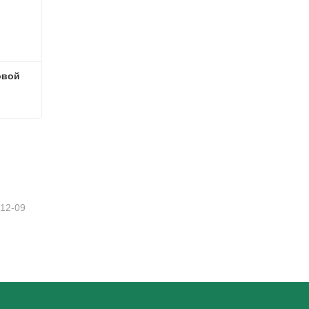
вой 
Елочные украшения из ивовой лозы
-12-09