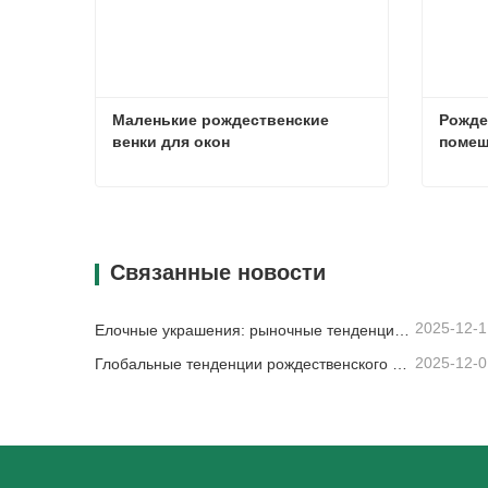
Маленькие рождественские 
Рожде
венки для окон
помещ
Маленькие рождественские венки для окон
Связаться сейчас
Свя
Связанные новости
2025-12-1
Елочные украшения: рыночные тенденции, анализ цепочки поставок и руководство по закупкам на 2025 год.
2025-12-0
Глобальные тенденции рождественского декора и почему Christmas Queen продолжает лидировать на рынке