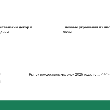
ственский декор в 
Елочные украшения из иво
ении
лозы
Рождественский декор в помещении
заться сейчас
Связаться сейчас
1
2025
Рынок рождественских елок 2025 года: тенденции, технологии и руководство по закупкам для B2B-покупателей
1