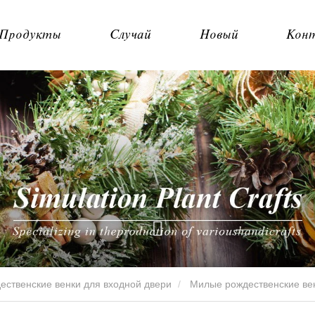
Продукты
Случай
Новый
Кон
ественские венки для входной двери
Милые рождественские ве