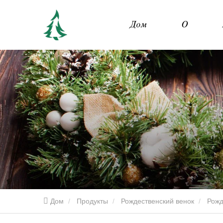
Дом
О
Дом
Продукты
Рождественский венок
Рожд