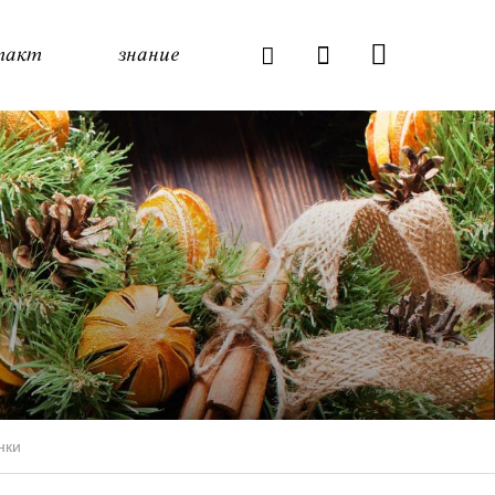
такт
знание
нки