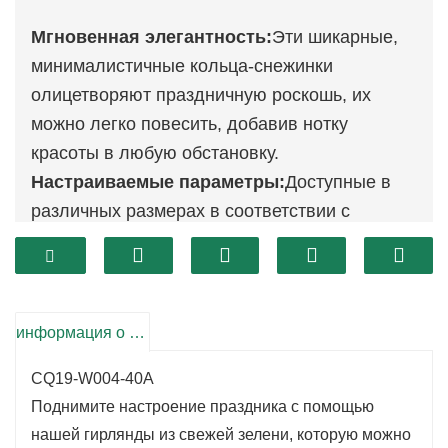
Мгновенная элегантность:
Эти шикарные,
минималистичные кольца-снежинки
олицетворяют праздничную роскошь, их
можно легко повесить, добавив нотку
красоты в любую обстановку.
Настраиваемые параметры:
Доступные в
различных размерах в соответствии с
вашими потребностями, они идеально
подходят для украшения дверей, стен или
служат привлекательным центральным
украшением.
информация о продукте
Прочный и устойчивый:
Эти экологически
CQ19-W004-40A
чистые украшения, продуманно
Поднимите настроение праздника с помощью
спроектированные с учетом долговечности,
нашей гирлянды из свежей зелени, которую можно
созданы для многократного использования в