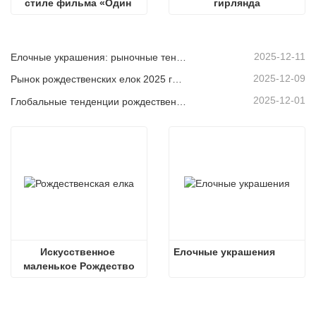
стиле фильма «Один 
гирлянда
дома»
2025-12-11
Елочные украшения: рыночные тенденции, анализ цепочки поставок и руководство по закупкам на 2025 год.
2025-12-09
Рынок рождественских елок 2025 года: тенденции, технологии и руководство по закупкам для B2B-покупателей
2025-12-01
Глобальные тенденции рождественского декора и почему Christmas Queen продолжает лидировать на рынке
Искусственное 
Елочные украшения
маленькое Рождество