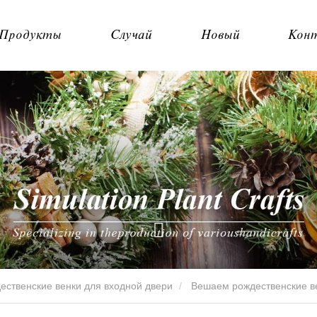
Продукты
Случай
Новый
Кон
ественские венки для входной двери
Вешаем рождественские ве