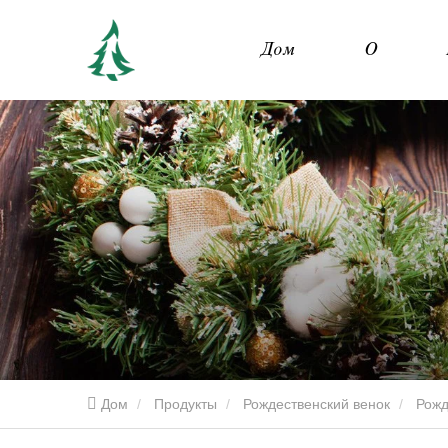
Дом
О
Дом
Продукты
Рождественский венок
Рожд