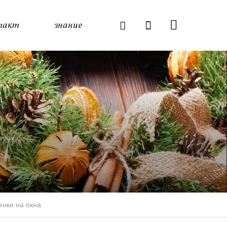
такт
знание
нки на окна