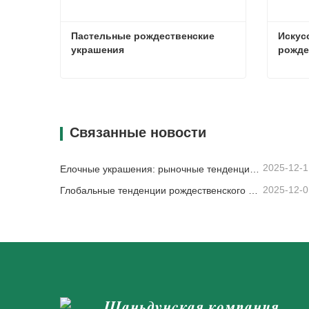
Пастельные рождественские 
Искус
украшения
рожде
Пастельные рождественские украшения
Связаться сейчас
Свя
Связанные новости
2025-12-1
Елочные украшения: рыночные тенденции, анализ цепочки поставок и руководство по закупкам на 2025 год.
2025-12-0
Глобальные тенденции рождественского декора и почему Christmas Queen продолжает лидировать на рынке
Шаньдунская компания