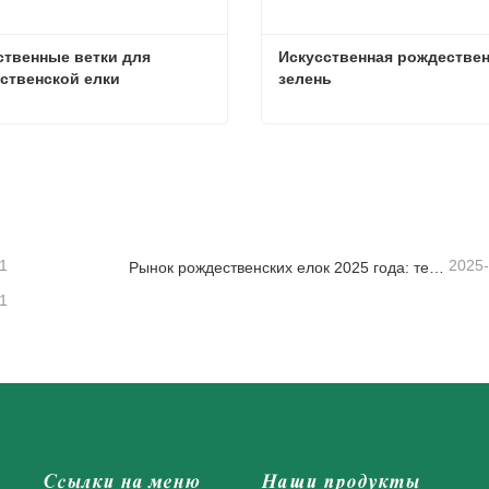
ственные ветки для 
Искусственная рождествен
ственской елки
зелень
Искусственные ветки для рождественской елки
заться сейчас
Связаться сейчас
1
2025
Рынок рождественских елок 2025 года: тенденции, технологии и руководство по закупкам для B2B-покупателей
1
Ссылки на меню
Наши продукты