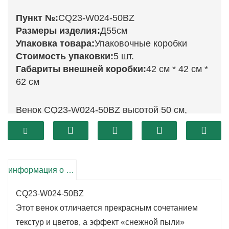
Пункт №:
CQ23-W024-50BZ
Размеры изделия:
Д55см
Упаковка товара:
Упаковочные коробки
Стоимость упаковки:
5 шт.
Габариты внешней коробки:
42 см * 42 см *
62 см
Венок CQ23-W024-50BZ высотой 50 см,
покрытый снежной пылью, излучает уютное
зимнее очарование и идеально подходит для
праздничного сезона. Этот венок,
украшенный пышной зеленой листвой,
информация о продукте
сочными красными ягодами и натуральными
CQ23-W024-50BZ
сосновыми шишками, создает спокойную и
Этот венок отличается прекрасным сочетанием
уютную атмосферу. Его внушительный
текстур и цветов, а эффект «снежной пыли»
размер делает его идеальным центральным