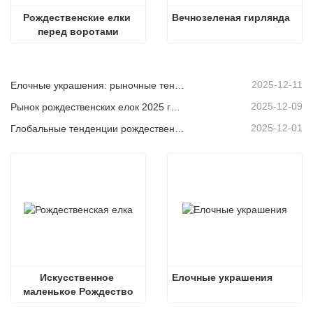
Рождественские елки 
Вечнозеленая гирлянда
перед воротами
2025-12-11
Елочные украшения: рыночные тенденции, анализ цепочки поставок и руководство по закупкам на 2025 год.
2025-12-09
Рынок рождественских елок 2025 года: тенденции, технологии и руководство по закупкам для B2B-покупателей
2025-12-01
Глобальные тенденции рождественского декора и почему Christmas Queen продолжает лидировать на рынке
Искусственное 
Елочные украшения
маленькое Рождество