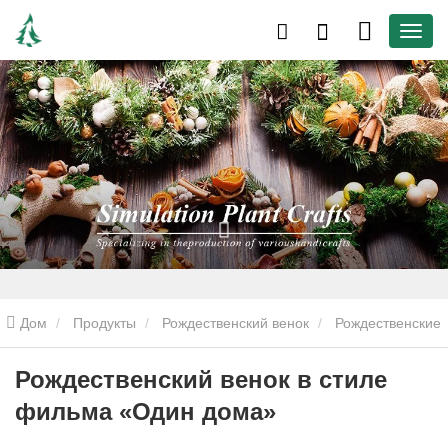
Дом
Продукты
Рождественский венок
Рождественские
венки для входной двери
Рождественский венок в стиле
Рождественский венок в стиле
фильма «Один дома»
фильма «Один дома»