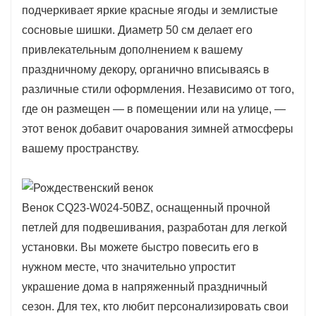
подчеркивает яркие красные ягоды и землистые
элементом декора, будь то украшение
сосновые шишки. Диаметр 50 см делает его
входной двери, витрины или использование
привлекательным дополнением к вашему
в качестве части праздничной композиции,
праздничному декору, органично вписываясь в
подчеркивая праздничную атмосферу
различные стили оформления. Независимо от того,
вашего дома.
где он размещен — в помещении или на улице, —
Этот венок, созданный для долговечности,
этот венок добавит очарования зимней атмосферы
изготовлен из высококачественных
вашему пространству.
материалов, которые гарантируют, что его
красота сохранится на протяжении многих
праздничных сезонов. Экологичный дизайн
Венок CQ23-W024-50BZ, оснащенный прочной
позволяет использовать его повторно, что
петлей для подвешивания, разработан для легкой
делает его ответственным выбором для
установки. Вы можете быстро повесить его в
сезонного украшения. Модель CQ23-W024-
нужном месте, что значительно упростит
50BZ сочетает в себе стиль и практичность,
украшение дома в напряженный праздничный
позволяя вам отпраздновать праздники с
сезон. Для тех, кто любит персонализировать свои