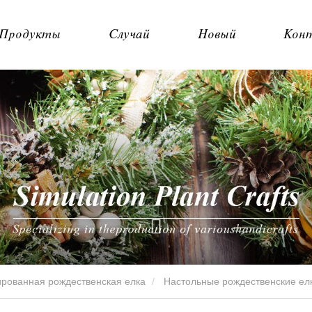
Продукты
Случай
Новый
Кон
рованная рождественская елка
Настольные рождественские ел