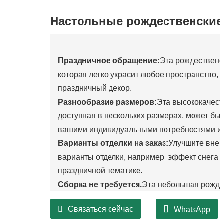
Настольные рождественские
Праздничное обращение:
Эта рождественс
которая легко украсит любое пространство
праздничный декор.
Разнообразие размеров:
Эта высококачес
доступная в нескольких размерах, может быть
вашими индивидуальными потребностями и
Варианты отделки на заказ:
Улучшите вне
варианты отделки, например, эффект снега
праздничной тематике.
Сборка не требуется.
Эта небольшая рожде
при установке — просто распакуйте и расст
Связаться сейчас
WhatsApp
красивую композицию. Она идеально подходи