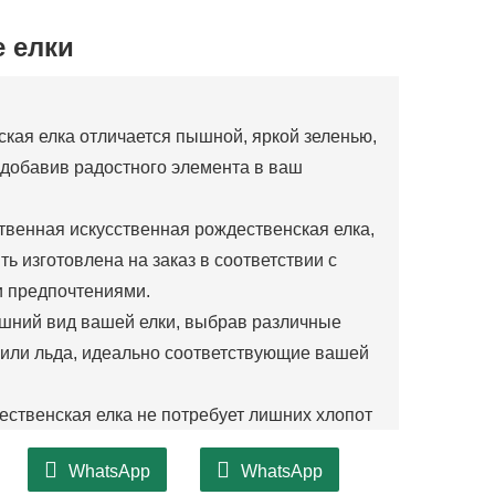
 елки
кая елка отличается пышной, яркой зеленью,
, добавив радостного элемента в ваш
твенная искусственная рождественская елка,
 изготовлена ​​на заказ в соответствии с
 предпочтениями.
шний вид вашей елки, выбрав различные
 или льда, идеально соответствующие вашей
ственская елка не потребует лишних хлопот
авьте ветки, чтобы создать пышную и
WhatsApp
WhatsApp
т для тех, у кого ограниченное