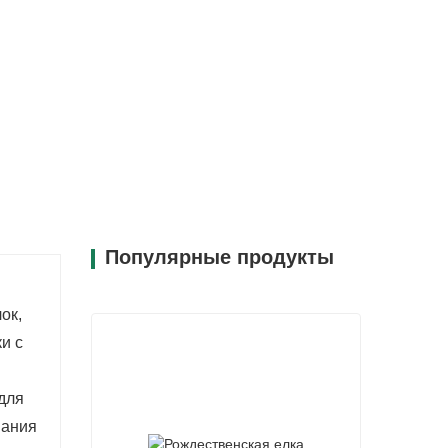
ественская елка идеально подходит для
мещений, создавая праздничную атмосферу
Популярные продукты
ок,
и с
для
нания