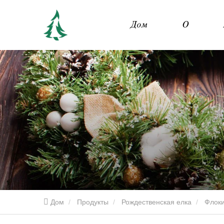
Дом
О
Дом
Продукты
Рождественская елка
Флоки