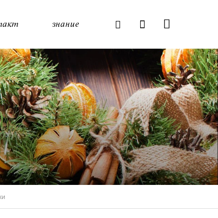
такт
знание
ки