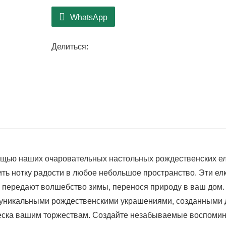
пространство.
WhatsApp
Компактный размер:
Эта компактная рожд
квартир, офисов или любых небольших по
Делиться:
даже в самых уютных уголках.
ощью наших очаровательных настольных рождественских ел
ть нотку радости в любое небольшое пространство. Эти елк
передают волшебство зимы, перенося природу в ваш дом.
 уникальными рождественскими украшениями, созданными 
блеска вашим торжествам. Создайте незабываемые воспоми