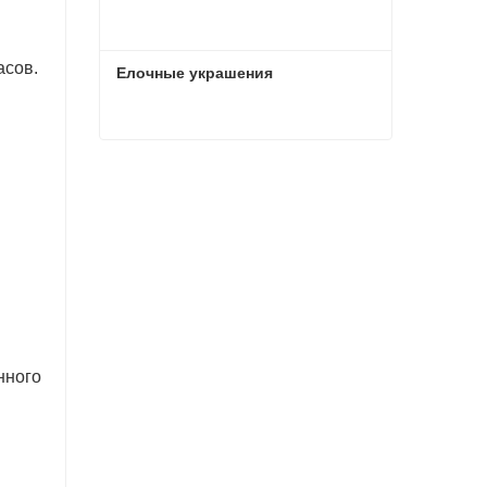
асов.
Елочные украшения
Елочные украшения
Связаться сейчас
и
нного