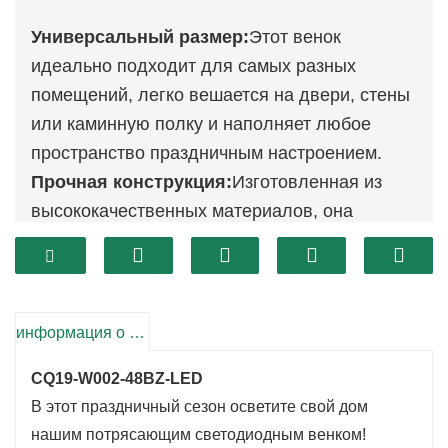
Универсальный размер:
Этот венок
идеально подходит для самых разных
помещений, легко вешается на двери, стены
или каминную полку и наполняет любое
пространство праздничным настроением.
Прочная конструкция:
Изготовленная из
высококачественных материалов, она
гарантирует сохранение ярких цветов и
формы на протяжении многих сезонов.
Экологически чистый:
Благодаря
многоразовой конструкции это помогает
информация о продукте
сократить количество отходов, что делает
CQ19-W002-48BZ-LED
его экологичным выбором для всех ваших
В этот праздничный сезон осветите свой дом
потребностей в праздничном декоре.
нашим потрясающим светодиодным венком!