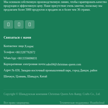
Мы основали собственную производственную линию, чтобы гарантировать качество
продукции и эффективную цену. Наше присутствие очень заметно, поскольку мы
предлагаем более 5000 продуктов и продаем их в более чем 36 странах.
Связаться с нами
Контактное лицо:
Хлорис
Телефон:
+8613287762672
WhatsApp:
+8613356696031
Корпоративная электронная почта:
sales04@christmas-queen.com
Адрес:
№ 659, Западно-восточный промышленный парк, город Данцзя, район
Шичжун, Цзинань, Шаньдун, Китай
Copyright ©
Шаньдунская компания Christmas Queen Arts &amp; Crafts Co., Ltd.
Все права защищены.
Техническая поддержка: Huazhicloud