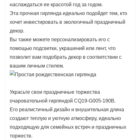
наслаждаться ее красотой год за годом.
оформления дверных проемов — и станет
Эта прочная гирлянда идеально подойдет тем, кто
неотъемлемой частью вашего праздничного
хочет инвестировать в экологичный праздничный
декора.
декор.
Созданный с учетом реалистичных деталей,
Вы также можете персонализировать его с
стеллаж CQ19-G005-190B демонстрирует
помощью подсветки, украшений или лент, что
реалистичную листву, которая добавляет
позволит вам подобрать декор в соответствии с
глубины и текстуры вашим декорациям.
вашим личным стилем.
Насыщенные зеленые тона напоминают о
праздничном сезоне, что делает этот цвет
идеальным дополнением как к
Украсьте свои праздничные торжества
традиционному, так и к современному стилю
очаровательной гирляндой CQ19-G005-190B.
оформления интерьера.
Его реалистичный дизайн и внушительная длина
Легкая конструкция позволяет легко
создают теплую и уютную атмосферу, идеально
размещать и подвешивать светильники,
подходящую для семейных встреч и праздничных
предоставляя вам свободу для создания
торжеств.