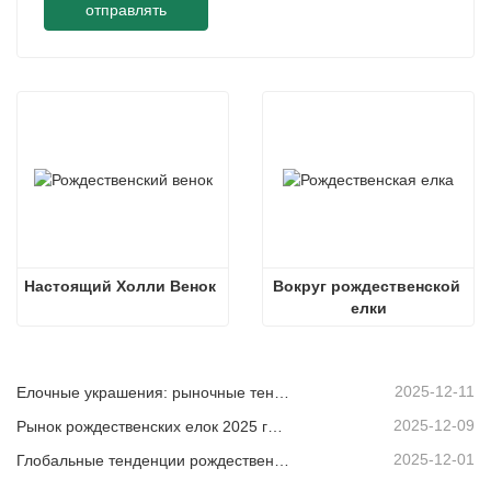
отправлять
Настоящий Холли Венок
Вокруг рождественской 
елки
2025-12-11
Елочные украшения: рыночные тенденции, анализ цепочки поставок и руководство по закупкам на 2025 год.
2025-12-09
Рынок рождественских елок 2025 года: тенденции, технологии и руководство по закупкам для B2B-покупателей
2025-12-01
Глобальные тенденции рождественского декора и почему Christmas Queen продолжает лидировать на рынке