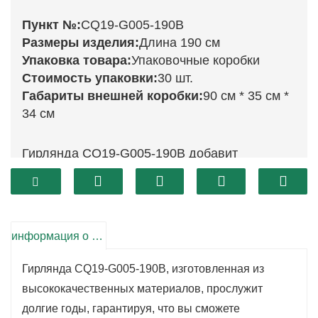
Пункт №:
CQ19-G005-190B
Размеры изделия:
Длина 190 см
Упаковка товара:
Упаковочные коробки
Стоимость упаковки:
30 шт.
Габариты внешней коробки:
90 см * 35 см *
34 см
Гирлянда CQ19-G005-190B добавит
элегантности и очарования вашему
праздничному декору.
Эта изысканная композиция длиной 190 см
представляет собой сочетание пышной
информация о продукте
зелени, имитирующей вид свежих
Гирлянда CQ19-G005-190B, изготовленная из
вечнозеленых растений.
высококачественных материалов, прослужит
Эта гирлянда идеально подходит для самых
долгие годы, гарантируя, что вы сможете
разных целей — от украшения каминов до