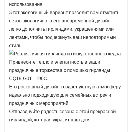
использования.
лестниц, она привнесет праздничную
Этот экологичный вариант позволит вам отметить
атмосферу в ваше пространство.
сезон экологично, а его вневременной дизайн
Созданный с исключительной
легко дополнить гирляндами, украшениями или
тщательностью и вниманием к деталям,
лентами, чтобы подчеркнуть ваш неповторимый
сачок CQ19-G011-190C демонстрирует
стиль.
реалистичные листья, создающие пышный и
богатый вид.
Привнесите тепло и элегантность в ваши
Его насыщенные зеленые тона органично
праздничные торжества с помощью гирлянды
сочетаются с различными стилями
CQ19-G011-190C.
оформления, что делает его универсальным
Его роскошный дизайн создает уютную атмосферу,
выбором для сезонных композиций.
идеально подходящую для семейных встреч и
Легкая конструкция обеспечивает удобство в
праздничных мероприятий.
обращении и размещении, позволяя с
Отпразднуйте радость сезона с этой прекрасной
легкостью создавать потрясающие
гирляндой, которая украсит ваш дом.
декорации.