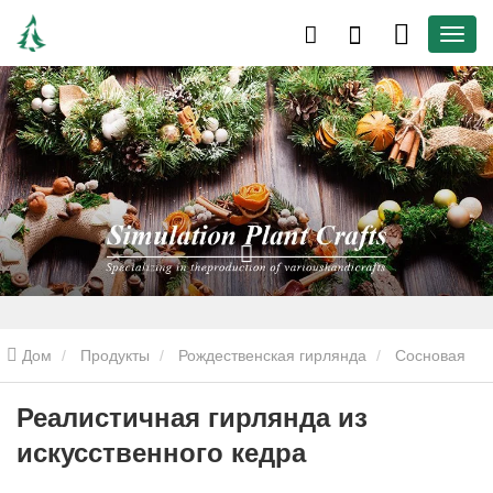
Дом
Продукты
Рождественская гирлянда
Сосновая
гирлянда
Реалистичная гирлянда из искусственного кедра
Реалистичная гирлянда из
искусственного кедра