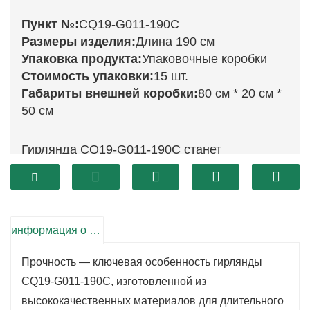
Пункт №:
CQ19-G011-190C
Размеры изделия:
Длина 190 см
Упаковка продукта:
Упаковочные коробки
Стоимость упаковки:
15 шт.
Габариты внешней коробки:
80 см * 20 см *
50 см
Гирлянда CQ19-G011-190C станет
потрясающим дополнением к вашему
праздничному декору.
Эта изысканная композиция высотой 190 см
украшена прекрасным сочетанием яркой
информация о продукте
зеленой листвы, имитирующей внешний вид
Прочность — ключевая особенность гирлянды
свежих вечнозеленых растений.
CQ19-G011-190C, изготовленной из
Эта гирлянда идеально подойдет для
высококачественных материалов для длительного
украшения каминов, дверных проемов или