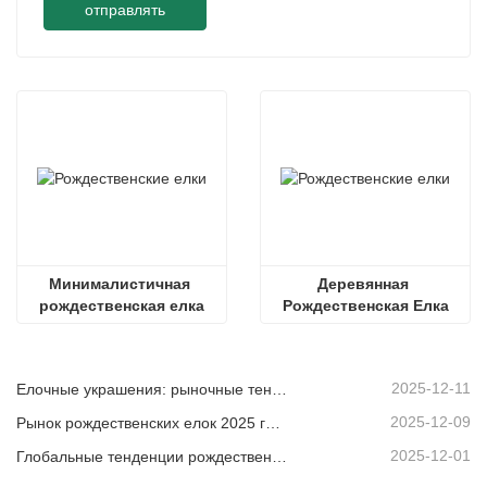
отправлять
Минималистичная 
Деревянная 
рождественская елка
Рождественская Елка
2025-12-11
Елочные украшения: рыночные тенденции, анализ цепочки поставок и руководство по закупкам на 2025 год.
2025-12-09
Рынок рождественских елок 2025 года: тенденции, технологии и руководство по закупкам для B2B-покупателей
2025-12-01
Глобальные тенденции рождественского декора и почему Christmas Queen продолжает лидировать на рынке