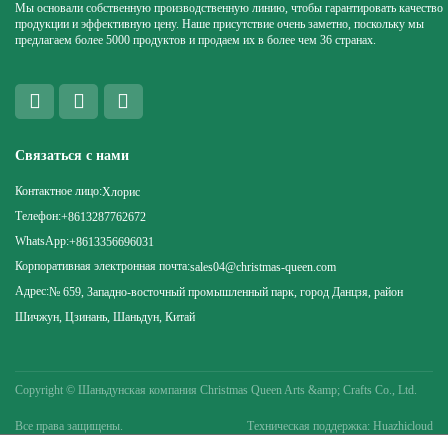
Мы основали собственную производственную линию, чтобы гарантировать качество
продукции и эффективную цену. Наше присутствие очень заметно, поскольку мы
предлагаем более 5000 продуктов и продаем их в более чем 36 странах.
Связаться с нами
Контактное лицо:
Хлорис
Телефон:
+8613287762672
WhatsApp:
+8613356696031
Корпоративная электронная почта:
sales04@christmas-queen.com
Адрес:
№ 659, Западно-восточный промышленный парк, город Данцзя, район
Шичжун, Цзинань, Шаньдун, Китай
Copyright ©
Шаньдунская компания Christmas Queen Arts &amp; Crafts Co., Ltd.
Все права защищены.
Техническая поддержка: Huazhicloud