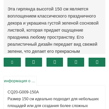
Эта гирлянда высотой 150 см является
воплощением классического праздничного
декора и украшена густой зеленой сосновой
листвой, которая придает ощущение
праздника любому пространству. Его
реалистичный дизайн передает вид свежей
зелени, что делает его прекрасным
дополнением к вашему празднику.
Независимо от того, накинута ли эта
гирлянда на каминную полку или обернута
вокруг перил, она подчеркнет сезонное
информация о продукте
очарование вашего дома.
CQ20-G009-150A
Размер 150 см идеально подходит для небольших
площадей или для создания более сложных