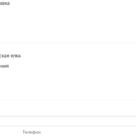
ская елка
ения
Телефон