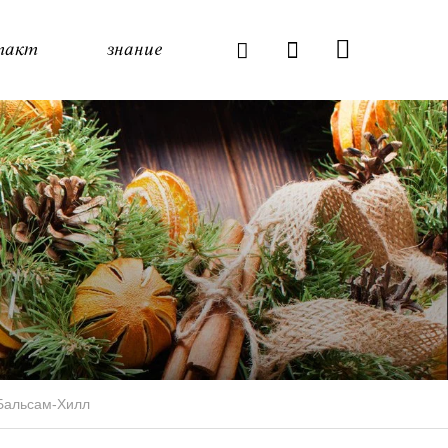
такт
знание
 Бальсам-Хилл