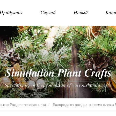
Продукты
Случай
Новый
Кон
ькая Рождественская елка
Распродажа рождественских елок в