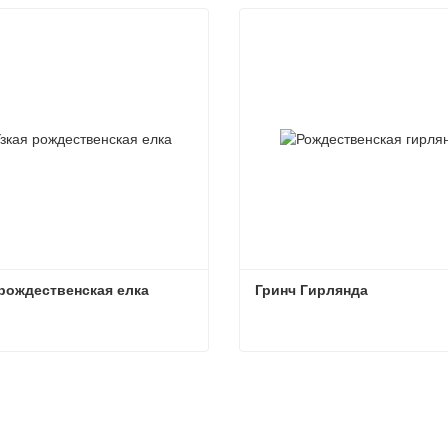
 рождественская елка
Гринч Гирлянда
 рождественская елка
Гринч Гирлянда
заться сейчас
Связаться сейчас