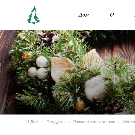
Дом
О
Дом
Продукты
Рождественская елка
Мален