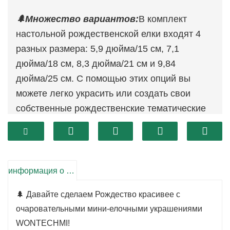
🌲Множество вариантов:
В комплект
настольной рождественской елки входят 4
разных размера: 5,9 дюйма/15 см, 7,1
дюйма/18 см, 8,3 дюйма/21 см и 9,84
дюйма/25 см. С помощью этих опций вы
можете легко украсить или создать свои
собственные рождественские тематические
сцены своими руками.
🌲Милая настольная мини-
рождественская елка:
Добавьте немного
праздничного настроения с помощью этой
информация о продукте
очаровательной мини-елочки.
🌲 Давайте сделаем Рождество красивее с
🌲Высокое качество и прочность:
Эта
очаровательными мини-елочными украшениями
настольная рождественская елка,
WONTECHMI!
изготовленная из высококачественного