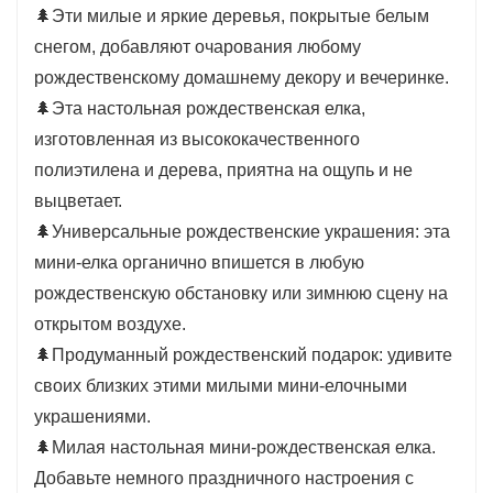
🌲Эти милые и яркие деревья, покрытые белым
полиэтилена и дерева, имеет приятный на
снегом, добавляют очарования любому
ощупь цвет и не выцветает.
рождественскому домашнему декору и вечеринке.
🌲Универсальные рождественские
🌲Эта настольная рождественская елка,
украшения:
Эта мини-елка органично
изготовленная из высококачественного
впишется в любую рождественскую
полиэтилена и дерева, приятна на ощупь и не
обстановку или зимнюю сцену на открытом
выцветает.
воздухе.
🌲Универсальные рождественские украшения: эта
🌲
Продуманный рождественский
мини-елка органично впишется в любую
подарок:
Удивите своих близких этими
рождественскую обстановку или зимнюю сцену на
милыми мини-елочными игрушками.
открытом воздухе.
🌲Продуманный рождественский подарок: удивите
своих близких этими милыми мини-елочными
украшениями.
🌲Милая настольная мини-рождественская елка.
Добавьте немного праздничного настроения с