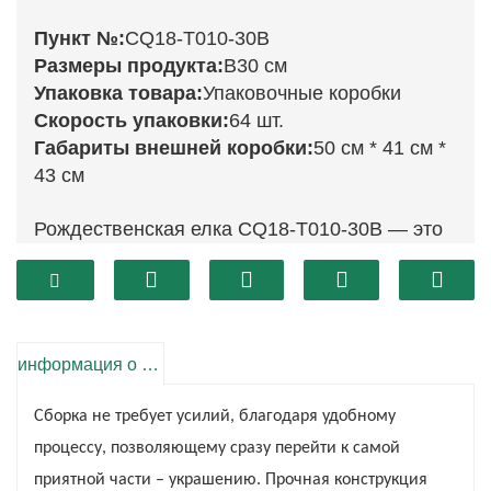
Пункт №:
CQ18-T010-30B
Размеры продукта:
В30 см
Упаковка товара:
Упаковочные коробки
Скорость упаковки:
64 шт.
Габариты внешней коробки:
50 см * 41 см *
43 см
Рождественская елка CQ18-T010-30B — это
потрясающее украшение, которое добавит
элегантности вашему праздничному декору.
Высокая и пышная, она идеально подходит
для создания теплой и уютной атмосферы в
информация о продукте
вашем доме. Насыщенный зеленый цвет
Сборка не требует усилий, благодаря удобному
станет прекрасным фоном для ваших
процессу, позволяющему сразу перейти к самой
праздничных украшений, что делает ее
приятной части – украшению. Прочная конструкция
универсальным выбором для любой