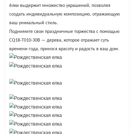
ёлки ​​выдержит множество украшений, позволяя
тематики.
создать индивидуальную композицию, отражающую
Эта елка изготовлена ​​из прочных
ваш уникальный стиль.
материалов, обеспечивающих
Поднимите свои праздничные торжества с помощью
долговечность, позволяя вам наслаждаться
CQ18-T010-30B — дерева, которое отражает суть
ее красотой на протяжении многих сезонов.
времени года, принося красоту и радость в ваш дом.
Реалистичные ветви сохраняют свою форму,
предоставляя достаточно места для ваших
любимых украшений и гирлянд. Независимо
от того, предпочитаете ли вы классический
или современный праздничный стиль,
модель CQ18-T010-30B удовлетворит ваши
дизайнерские предпочтения.