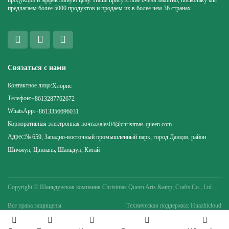
продукции и эффективную цену. Наше присутствие очень заметно, поскольку мы
предлагаем более 5000 продуктов и продаем их в более чем 36 странах.
Связаться с нами
Контактное лицо:
Хлорис
Телефон:
+8613287762672
WhatsApp:
+8613356696031
Корпоративная электронная почта:
sales04@christmas-queen.com
Адрес:
№ 659, Западно-восточный промышленный парк, город Данцзя, район
Шичжун, Цзинань, Шаньдун, Китай
Copyright ©
Шаньдунская компания Christmas Queen Arts &amp; Crafts Co., Ltd.
Все права защищены.
Техническая поддержка: Huazhicloud