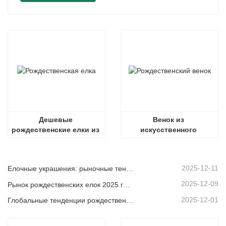
Дешевые 
Венок из 
рождественские елки из 
искусственного 
полиэтилена
кипариса
2025-12-11
Елочные украшения: рыночные тенденции, анализ цепочки поставок и руководство по закупкам на 2025 год.
2025-12-09
Рынок рождественских елок 2025 года: тенденции, технологии и руководство по закупкам для B2B-покупателей
2025-12-01
Глобальные тенденции рождественского декора и почему Christmas Queen продолжает лидировать на рынке