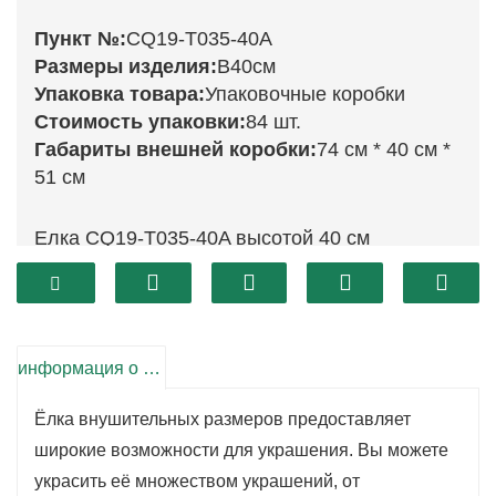
Пункт №:
CQ19-T035-40A
Размеры изделия:
В40см
Упаковка товара:
Упаковочные коробки
Стоимость упаковки:
84 шт.
Габариты внешней коробки:
74 см * 40 см *
51 см
Елка CQ19-T035-40A высотой 40 см
демонстрирует красивый эффект снега,
который добавит волшебства зимней погоды
в ваш праздничный декор. Ее пышные,
покрытые снегом ветви создают
информация о продукте
очаровательный образ, передающий суть
Ёлка внушительных размеров предоставляет
снежного Рождества. Эта елка идеально
широкие возможности для украшения. Вы можете
подходит для создания праздничной
украсить её множеством украшений, от
атмосферы в вашей гостиной, столовой или