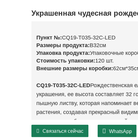
Украшенная чудесная рожде
Пункт №:
CQ19-T035-32C-LED
Размеры продукта:
В32см
Упаковка продукта:
Упаковочные коро
Стоимость упаковки:
120 шт.
Внешние размеры коробки:
62см*35с
CQ19-T035-32C-LED
Рождественская е
украшения, ее высота составляет 32 г
пышную листву, которая напоминает в
растения, создавая прекрасный види
подходит для больших помещений, ег
помещениях, столовых или прихожих, г
Связаться сейчас
WhatsApp