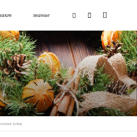
такт
знание
нская елка