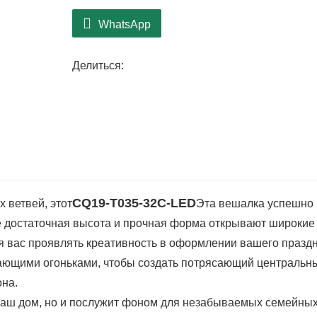
домочадцы, так и друзья.
WhatsApp
Делиться:
CQ19-T035-32C-LED
 ветвей, этот
Эта вешалка успешно
е достаточная высота и прочная форма открывают широкие
 вас проявлять креативность в оформлении вашего праздн
ающими огоньками, чтобы создать потрясающий центральн
она.
 ваш дом, но и послужит фоном для незабываемых семейны