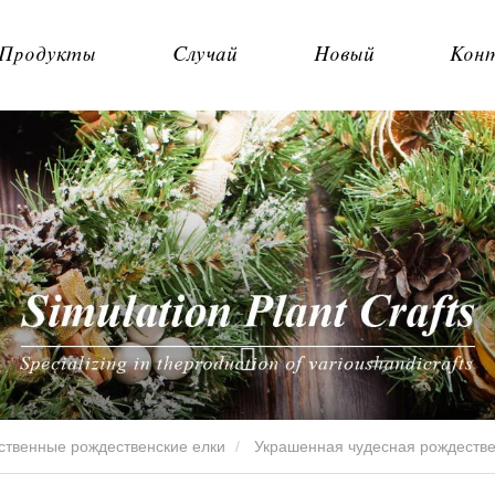
Продукты
Случай
Новый
Кон
ственные рождественские елки
Украшенная чудесная рождестве