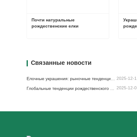
Почти натуральные 
Украш
рождественские елки
рожде
Почти натуральные рождественские елки
Связаться сейчас
Свя
Связанные новости
2025-12-1
Елочные украшения: рыночные тенденции, анализ цепочки поставок и руководство по закупкам на 2025 год.
2025-12-0
Глобальные тенденции рождественского декора и почему Christmas Queen продолжает лидировать на рынке