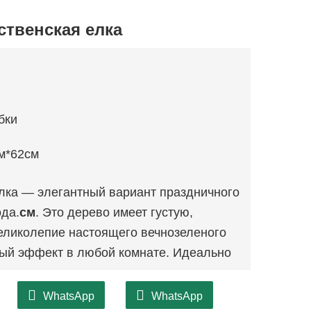
ственская елка
бки
м*62см
лка — элегантный вариант праздничного
ода.
см
. Это дерево имеет густую,
еликолепие настоящего вечнозеленого
мый эффект в любой комнате. Идеально
о можно разместить в жилых
де им смогут восхищаться как
WhatsApp
WhatsApp