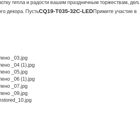
 нотку тепла и радости вашим праздничным торжествам, дел
CQ19-T035-32C-LED
го декора. Пусть
Примите участие в