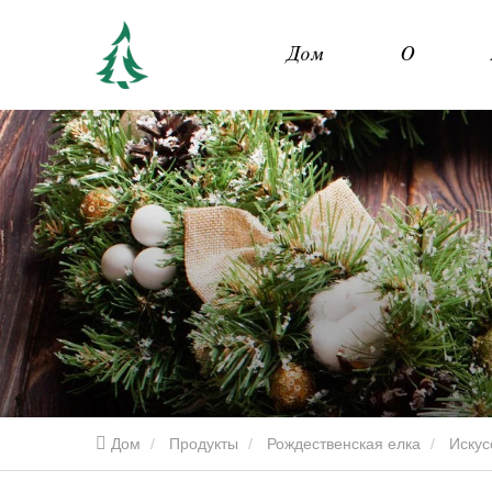
Дом
О
Дом
Продукты
Рождественская елка
Искус