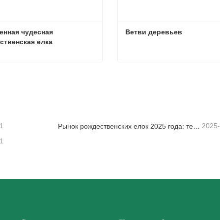
енная чудесная 
Ветви деревьев
ственская елка
Украшенная чудесная рождественская елка
Ветви деревьев
заться сейчас
Связаться сейчас
1
2025
Рынок рождественских елок 2025 года: тенденции, технологии и руководство по закупкам для B2B-покупателей
1