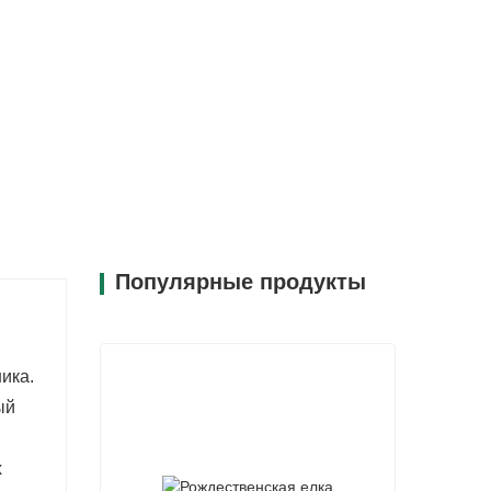
Популярные продукты
ика.
ый
х