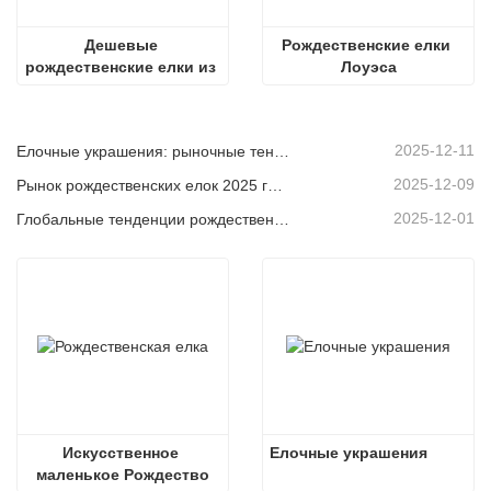
Дешевые 
Рождественские елки 
рождественские елки из 
Лоуэса
полиэтилена
2025-12-11
Елочные украшения: рыночные тенденции, анализ цепочки поставок и руководство по закупкам на 2025 год.
2025-12-09
Рынок рождественских елок 2025 года: тенденции, технологии и руководство по закупкам для B2B-покупателей
2025-12-01
Глобальные тенденции рождественского декора и почему Christmas Queen продолжает лидировать на рынке
Искусственное 
Елочные украшения
маленькое Рождество