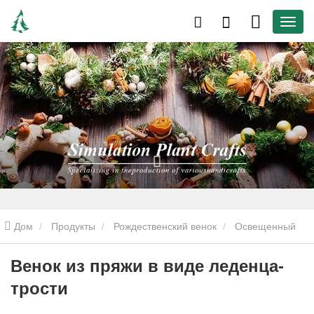
Дом
Продукты
Рождественский венок
Освещенный
Рождественский Венок
Венок из пряжи в виде леденца-трости
Венок из пряжи в виде леденца-
трости