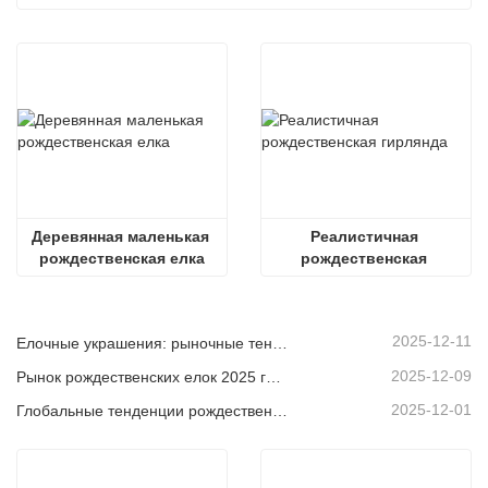
Деревянная маленькая 
Реалистичная 
рождественская елка
рождественская 
гирлянда
2025-12-11
Елочные украшения: рыночные тенденции, анализ цепочки поставок и руководство по закупкам на 2025 год.
2025-12-09
Рынок рождественских елок 2025 года: тенденции, технологии и руководство по закупкам для B2B-покупателей
2025-12-01
Глобальные тенденции рождественского декора и почему Christmas Queen продолжает лидировать на рынке