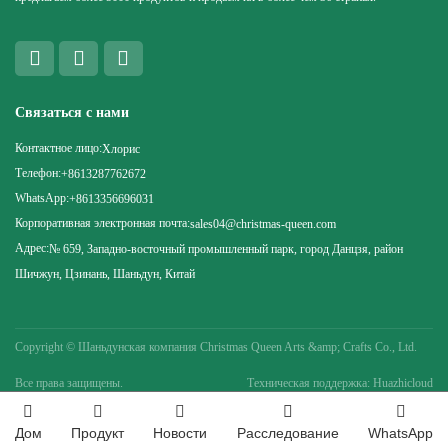
Связаться с нами
Контактное лицо:
Хлорис
Телефон:
+8613287762672
WhatsApp:
+8613356696031
Корпоративная электронная почта:
sales04@christmas-queen.com
Адрес:
№ 659, Западно-восточный промышленный парк, город Данцзя, район
Шичжун, Цзинань, Шаньдун, Китай
Copyright ©
Шаньдунская компания Christmas Queen Arts &amp; Crafts Co., Ltd.
Все права защищены.
Техническая поддержка: Huazhicloud
Дом
Продукт
Новости
Расследование
WhatsApp